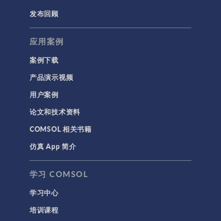
半导体器件
发布回顾
射线光学
应用案例
带电粒子追踪
波动光学
案例下载
等离子体物理
产品演示视频
用户案例
科学新闻
论文和技术资料
结构 & 声学
COMSOL 相关书籍
MEMS & 压电器件
仿真 App 简介
声学与振动
岩土力学
学习 COMSOL
材料模型
学习中心
结构力学
培训课程
结构动力学