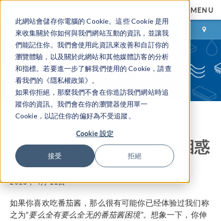
MENU
此網站會儲存你電腦的 Cookie。這些 Cookie 是用
登录
咨询与购买
來收集關於你如何與我們網站互動的資訊，並讓我
們能記住你。我們會使用此資訊來改善和自訂你的
瀏覽體驗，以及關於此網站和其他媒體訪客的分析
和指標。若要進一步了解我們使用的 Cookie，請查
看我們的《隱私權政策》。
如果你拒絕，那麼我們不會在你造訪我們網站時追
蹤你的資訊。我們會在你的瀏覽器使用單一
Cookie，以記住你的偏好為不受追蹤。
COMSOL 博客
Cookie 設定
非牛顿流体：倒番茄酱的困惑
接受
拒絕
作者
Jennifer Segui
2013年 4月 11日
如果你喜欢吃番茄酱，那么很有可能你已经体验过我们称
之为“
要么全有要么全无的番茄酱困境”
。想象一下，你伸