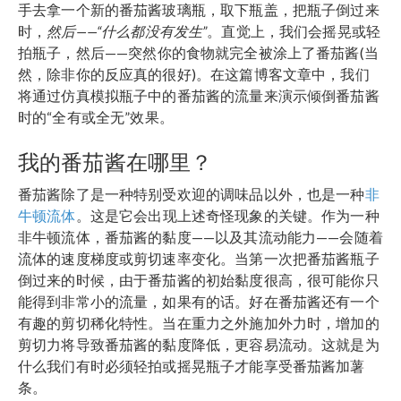
手去拿一个新的番茄酱玻璃瓶，取下瓶盖，把瓶子倒过来
时，
然后——“什么都没有发生”
。直觉上，我们会摇晃或轻
拍瓶子，然后——突然你的食物就完全被涂上了番茄酱(当
然，除非你的反应真的很好)。在这篇博客文章中，我们
将通过仿真模拟瓶子中的番茄酱的流量来演示倾倒番茄酱
时的“全有或全无”效果。
我的番茄酱在哪里？
番茄酱除了是一种特别受欢迎的调味品以外，也是一种
非
牛顿流体
。这是它会出现上述奇怪现象的关键。作为一种
非牛顿流体，番茄酱的黏度——以及其流动能力——会随着
流体的速度梯度或剪切速率变化。当第一次把番茄酱瓶子
倒过来的时候，由于番茄酱的初始黏度很高，很可能你只
能得到非常小的流量，如果有的话。好在番茄酱还有一个
有趣的剪切稀化特性。当在重力之外施加外力时，增加的
剪切力将导致番茄酱的黏度降低，更容易流动。这就是为
什么我们有时必须轻拍或摇晃瓶子才能享受番茄酱加薯
条。