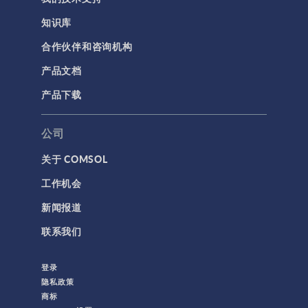
简介
知识库
结果与可视化
合作伙伴和咨询机构
网格
产品文档
集群计算和云计算
产品下载
标记
公司
关于 COMSOL
3D 打印
工作机会
AC/DC 模块
新闻报道
App 开发器简介视频
联系我们
CFD 模块
MEMS 模块
登录
RF 模块
隐私政策
商标
不确定性量化模块