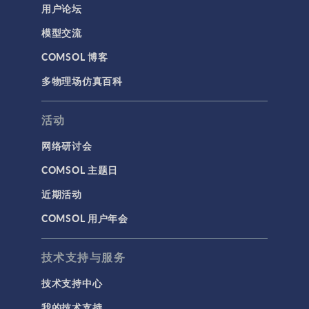
用户论坛
通用
模型交流
API
COMSOL 博客
代理模型
多物理场仿真百科
仿真 App
优化
活动
几何
网络研讨会
基于方程建模
COMSOL 主题日
安装与许可证管理
近期活动
建模工具和定义
COMSOL 用户年会
材料
物理场接口
技术支持与服务
用户界面
技术支持中心
研究与求解器
我的技术支持