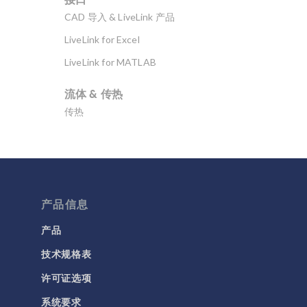
CAD 导入 & LiveLink 产品
LiveLink for Excel
LiveLink for MATLAB
流体 & 传热
传热
分子流
多孔介质流动
微流体
产品信息
流体流动颗粒跟踪
计算流体力学 (CFD)
产品
技术规格表
电磁学
RF 与微波工程
许可证选项
低频电磁学
系统要求