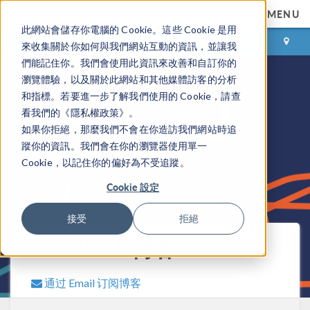
MENU
此網站會儲存你電腦的 Cookie。這些 Cookie 是用
登录
咨询与购买
來收集關於你如何與我們網站互動的資訊，並讓我
們能記住你。我們會使用此資訊來改善和自訂你的
瀏覽體驗，以及關於此網站和其他媒體訪客的分析
和指標。若要進一步了解我們使用的 Cookie，請查
看我們的《隱私權政策》。
如果你拒絕，那麼我們不會在你造訪我們網站時追
蹤你的資訊。我們會在你的瀏覽器使用單一
Cookie，以記住你的偏好為不受追蹤。
Cookie 設定
接受
拒絕
COMSOL 博客
通过 Email 订阅博客