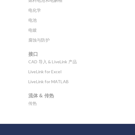
燃料电池和电解槽
的资产配置。 3 维
电化学
扭转电缆模型的几
何和网格剖分注意
电池
事项 对于大型 3 维
电镀
有限元模型，设置
几何和网格通常会
腐蚀与防护
占用我们大部分的
模拟时间——换句话
接口
说，是我们的工
CAD 导入 & LiveLink 产品
时，而不是机器工
LiveLink for Excel
时——尤其是对于具
有独立铺设长度的
LiveLink for MATLAB
扭转电缆模型而
言，例如本文介绍
流体 & 传热
的电缆。即使在使
传热
用扭转的周期性条
件时，几何图形也
分子流
将包含极端的纵横
多孔介质流动
比。这意味着，如
果我们仅使用通用
微流体