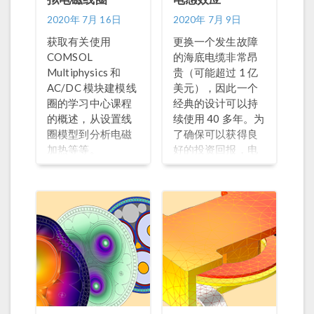
2020年 7月 16日
2020年 7月 9日
获取有关使用
更换一个发生故障
COMSOL
的海底电缆非常昂
Multiphysics 和
贵（可能超过 1 亿
AC/DC 模块建模线
美元），因此一个
圈的学习中心课程
经典的设计可以持
的概述，从设置线
续使用 40 多年。为
圈模型到分析电磁
了确保可以获得良
加热等等。
好的投资回报，电
缆行业通常采取比
较保守的做法：极
度依赖经验法则、
安全系数、生命周
期分析以及诸如国
际电工技术委员会
（IEC）提供的一些
标准。但是，这些
系数和标准往往会
过高估计所需要的