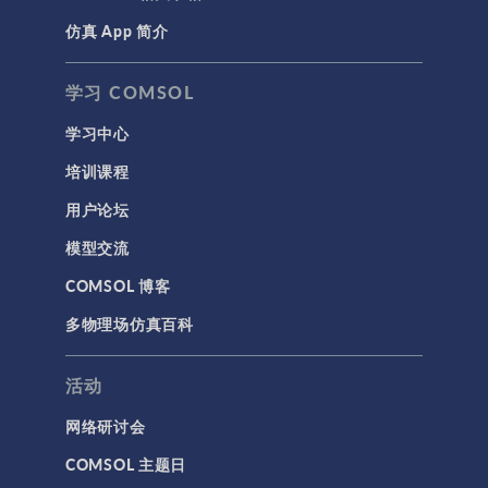
常运行，就需要将
自由度的数量减少
仿真 App 简介
声学与振动
到大约二百万至四
岩土力学
百万。幸运的是，
学习 COMSOL
对于各向异性网
材料模型
格，直接求解器比
学习中心
结构力学
迭代求解器更具宽
培训课程
容性。 左：带扭转
结构动力学
铠装的三芯铅包电
用户论坛
缆的 3 维几何。
通用
右：相、屏蔽层和
模型交流
API
铠装中的扫掠网格
COMSOL 博客
（屏蔽层和铠装之
代理模型
间的空白区域使用
多物理场仿真百科
仿真 App
拉伸的四面体网
格）。 因此，我们
优化
活动
面临的挑战是：需
几何
要找到一种可以正
网络研讨会
确解析电缆的几何
基于方程建模
和物理场的网格，
COMSOL 主题日
安装与许可证管理
并且自由度足够