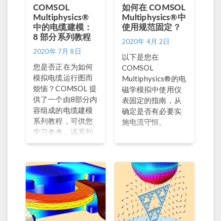
尺寸和材料。在竞
COMSOL
如何在 COMSOL
争激烈的市场中，
Multiphysics®
Multiphysics®中
中的电缆建模：
电缆供应商正在寻
使用规范固定？
8 部分系列教程
找更具成本效益的
2020年 4月 2日
解决方案。 请注
2020年 7月 8日
以下是您在
意：在本篇博客文
您是否正在为如何
COMSOL
章种，我们将介绍
模拟电缆运行图而
Multiphysics®的电
8 部分电缆系列教
烦恼？COMSOL 提
磁学模拟中使用仪
程 的最后 2 部分，
供了一个由8部分内
表固定的指南，从
着重介绍3维电缆模
容组成的电缆建模
确定是否有必要实
拟。该系列教程讨
系列教程，可供您
施电流守恒。
论了使用 COMSOL
学习参考。该系列
Multiphysics® 和
教程展示了如何在
AC/DC 模块模拟电
COMSOL
缆的 2 维、2.5 维和
Multiphysics® 软
3 维等多方面内
件和附加的 AC/DC
容。该系列教程的
模块中对工业级规
前 6 部分已在之前
模电缆进行建模，
的博客文章中作了
还可以作为一般电
介绍：《COMSOL
磁现象建模的入门
Multiphysics® 中