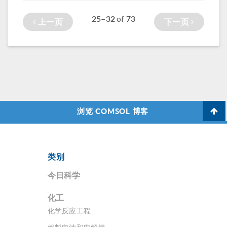
的经验，但数值模
型实际上可以详尽
25–32
73
of
上一页
下一页
地求解麦克斯韦方
程组。数值模型有
一个显著的优点，
即它能够研究没有
官方标准的设备。
此外，数值模型还
提供了一种新的方
式，使人们可以更
浏览 COMSOL 博客
深入地了解正在发
生的物理现象，从
而超越传统的标准
方法。这样将减少
类别
材料和制造成本，
提高系统效率，但
今日科学
同时仍保持足够大
的安全系数。在竞
化工
争激烈的电缆市
化学反应工程
场，数值分析被认
为是一种至关重要