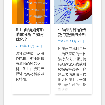
相位温度为 90℃
时，三芯铅包 XLPE
HVAC 海底电缆的
相、屏蔽层和铠装
中的电阻和磁损耗
B-H 曲线如何影
密度。 因此，在电
生物组织中的传
响磁分析？如何
热与热损伤分析
力电缆行业中，3维
优化？
电缆模型正在逐步
2019年 11月 21日
取代经验模型（例
2019年 11月 26日
肿瘤热疗是利用热
如IEC系列标准提供
磁性软铁被广泛用
来治疗癌症的一种
的模型）。对于典
作电机、变压器和
治疗方法，通过使
型的用例，这些标
电感器的铁芯材
用细微波天线或射
准允许制造商满足
料。B-H 曲线用于
频探头等设备，穿
特定规格。对于电
描述此类材料的磁
过患者的皮肤直接
缆系统的用户，他
化特性。
插入肿瘤中，来研
们可以评估所需的
究由热引起的生物
工作条件和所产生
学效应。
的系统限制等。 尽
管这些标准依赖于
经验模型和数十年