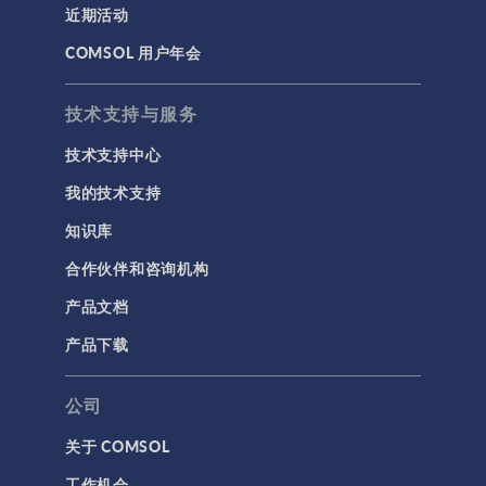
近期活动
低，以使一台普通
建模工具和定义
的台式机可以在合
COMSOL 用户年会
材料
理的时间内求解模
型。在COMSOL 案
物理场接口
技术支持与服务
例库中，几何和网
用户界面
格 3 维模型教程
技术支持中心
（该系列教程的第
研究与求解器
7 部分）展示了如
我的技术支持
简介
何有效地应对这一
知识库
挑战。该教程讨论
结果与可视化
了各种与几何和网
合作伙伴和咨询机构
网格
格剖分相关的主
题，包括如何： 使
产品文档
集群计算和云计算
用 COMSOL 几何序
产品下载
列创建螺旋导体 对
标记
域和边界使用巧妙
的选择过滤器，极
公司
大地简化模型的设
关于 COMSOL
置 设置有效而强大
3D 打印
的网格剖分策略 设
工作机会