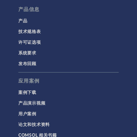
的、各向同性的自
流体流动颗粒跟踪
产品信息
由四面体网格，自
由度（DOFs）的数
计算流体力学 (CFD)
产品
量很容易就会超过
三千万！ 迭代求解
技术规格表
电磁学
器也许可以在不消
RF 与微波工程
许可证选项
耗太多内存的情况
低频电磁学
下处理此问题，但
系统要求
是找到一个能够可
半导体器件
发布回顾
靠而有效地求解模
射线光学
型的方法说起来容
易做起来难。事实
应用案例
带电粒子追踪
证明，使用直接求
波动光学
解器是一个更好的
案例下载
选择，但要使其在
等离子体物理
产品演示视频
非常便宜的硬件
（例如具有 32GB
用户案例
科学新闻
RAM和数百GB
论文和技术资料
SSD交换驱动器容
结构 & 声学
量的台式机）上正
COMSOL 相关书籍
MEMS & 压电器件