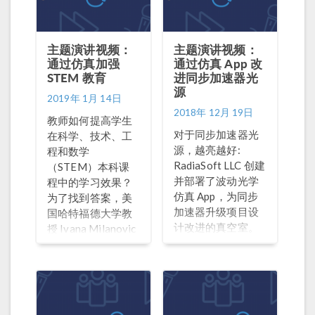
主题演讲视频：
主题演讲视频：
通过仿真加强
通过仿真 App 改
STEM 教育
进同步加速器光
源
2019年 1月 14日
2018年 12月 19日
教师如何提高学生
对于同步加速器光
在科学、技术、工
源，越亮越好:
程和数学
RadiaSoft LLC 创建
（STEM）本科课
并部署了波动光学
程中的学习效果？
仿真 App，为同步
为了找到答案，美
加速器升级项目设
国哈特福德大学教
计改进的真空室。
授 Ivana Milanovic
将基于问题的学习
（PBL）和基于探
究的学习（IBL）相
结合，开发了一种
基于仿真的方法。