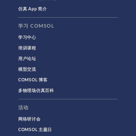
仿真 App 简介
声学与振动
岩土力学
学习 COMSOL
材料模型
学习中心
结构力学
培训课程
结构动力学
用户论坛
通用
模型交流
API
COMSOL 博客
代理模型
多物理场仿真百科
仿真 App
优化
活动
几何
网络研讨会
基于方程建模
COMSOL 主题日
安装与许可证管理