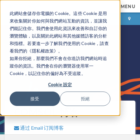
MENU
此網站會儲存你電腦的 Cookie。這些 Cookie 是用
登录
咨询与购买
來收集關於你如何與我們網站互動的資訊，並讓我
們能記住你。我們會使用此資訊來改善和自訂你的
瀏覽體驗，以及關於此網站和其他媒體訪客的分析
和指標。若要進一步了解我們使用的 Cookie，請查
看我們的《隱私權政策》。
如果你拒絕，那麼我們不會在你造訪我們網站時追
蹤你的資訊。我們會在你的瀏覽器使用單一
Cookie，以記住你的偏好為不受追蹤。
Cookie 設定
接受
拒絕
COMSOL 博客
通过 Email 订阅博客