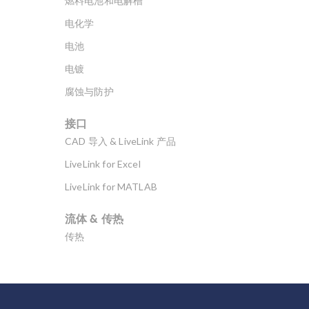
燃料电池和电解槽
电化学
电池
电镀
腐蚀与防护
接口
CAD 导入 & LiveLink 产品
LiveLink for Excel
LiveLink for MATLAB
流体 & 传热
传热
分子流
多孔介质流动
微流体