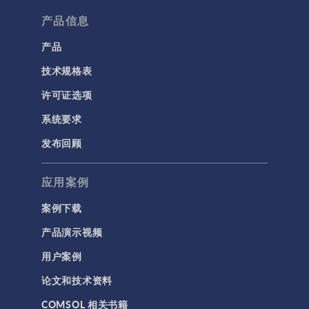
流体流动颗粒跟踪
产品信息
计算流体力学 (CFD)
产品
技术规格表
电磁学
RF 与微波工程
许可证选项
低频电磁学
系统要求
半导体器件
发布回顾
射线光学
应用案例
带电粒子追踪
波动光学
案例下载
等离子体物理
产品演示视频
用户案例
科学新闻
论文和技术资料
结构 & 声学
COMSOL 相关书籍
MEMS & 压电器件