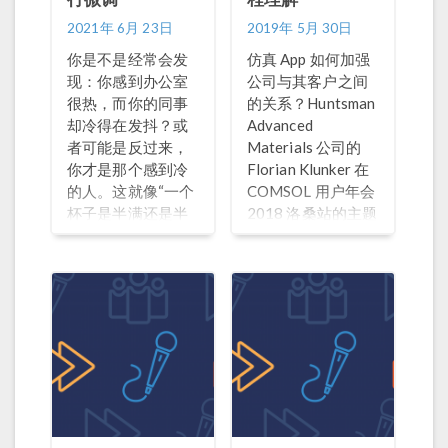
2021年 6月 23日
2019年 5月 30日
你是不是经常会发
仿真 App 如何加强
现：你感到办公室
公司与其客户之间
很热，而你的同事
的关系？Huntsman
却冷得在发抖？或
Advanced
者可能是反过来，
Materials 公司的
你才是那个感到冷
Florian Klunker 在
的人。这就像“一个
COMSOL 用户年会
杯子是半满还是半
2018 洛桑站的主题
空”这个古老的问题
演讲中讨论了将仿
一样，对环境温度
真作为一种服务提
的感知因人而异。
供给客户。
为了确保建筑物内
居住者的最大舒适
度，供暖、通风和
空调(HVAC)系统工
程师可以通过多物
理仿真精确评估室
内气候条件。