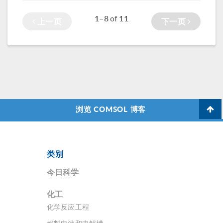
成医学中的应用。
1–8
11
of
上一页
下一页
如果你错过了他的
演讲，可以在此观
看视频录像，并阅
读他讨论的亮点内
容。
浏览 COMSOL 博客
类别
今日科学
化工
化学反应工程