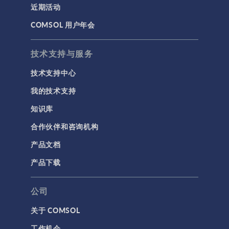
近期活动
建模工具和定义
COMSOL 用户年会
材料
物理场接口
技术支持与服务
用户界面
技术支持中心
研究与求解器
我的技术支持
简介
知识库
结果与可视化
合作伙伴和咨询机构
网格
产品文档
集群计算和云计算
产品下载
标记
公司
关于 COMSOL
3D 打印
工作机会