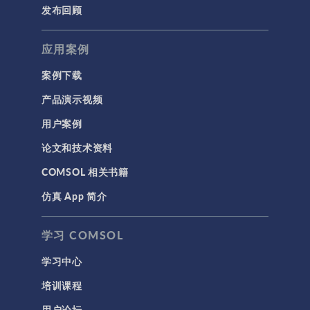
半导体器件
发布回顾
射线光学
应用案例
带电粒子追踪
波动光学
案例下载
等离子体物理
产品演示视频
用户案例
科学新闻
论文和技术资料
结构 & 声学
COMSOL 相关书籍
MEMS & 压电器件
仿真 App 简介
声学与振动
岩土力学
学习 COMSOL
材料模型
学习中心
结构力学
培训课程
结构动力学
用户论坛