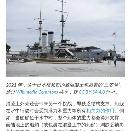
2021 年，位于日本横须贺的被混凝土包裹着的“三笠号”。
通过
Wikimedia Commons
共享，获
CC BY-SA 4.0
许可。
混凝土外壳还会带来另一个挑战，即缺乏结构支撑。船舰
在水中行驶时会受到浮力和重力等所有
相关力的作用
。例
如，当船舶位于水中时，整个船体的重力都会得到支撑，
而陆地上的船舶（或包裹在混凝土中的船舶）则缺乏轴向