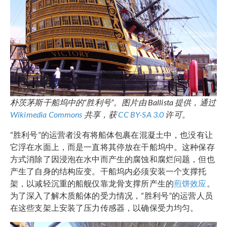
朴茨茅斯干船坞中的“胜利号”。图片由 Ballista 提供，通过
Wikimedia Commons
共享，获
CC BY-SA 3.0
许可。
“胜利号”的运营者没有将船体包裹在混凝土中，也没有让
它浮在水面上，而是一直将其停放在干船坞中。这种保存
方式消除了因浸泡在水中而产生的腐蚀和腐烂问题，但也
产生了自身的结构应变。干船坞内必须安装一个支撑托
架，以减轻沉重的船舰仅靠龙骨支撑所产生的
煎饼效应
。
为了深入了解木质船体的受力情况，“胜利号”的运营人员
在这些支架上安装了压力传感器，以确保受力均匀。