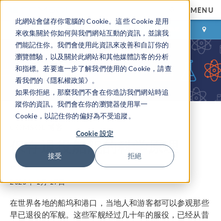
MENU
此網站會儲存你電腦的 Cookie。這些 Cookie 是用
登录
咨询与购买
來收集關於你如何與我們網站互動的資訊，並讓我
們能記住你。我們會使用此資訊來改善和自訂你的
瀏覽體驗，以及關於此網站和其他媒體訪客的分析
和指標。若要進一步了解我們使用的 Cookie，請查
看我們的《隱私權政策》。
如果你拒絕，那麼我們不會在你造訪我們網站時追
蹤你的資訊。我們會在你的瀏覽器使用單一
Cookie，以記住你的偏好為不受追蹤。
COMSOL 博客
Cookie 設定
保存退役船舰的科学原理
接受
拒絕
作者
Joseph Carew
2025年 1月 17日
在世界各地的船坞和港口，当地人和游客都可以参观那些
早已退役的军舰。这些军舰经过几十年的服役，已经从昔