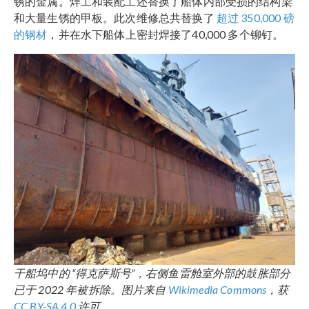
锈的金属。焊工和装配工还替换了船体内部受损的结构梁
和大量生锈的甲板。此次维修总共替换了
超过 350,000 磅
的钢材
，并在水下船体上密封焊接了40,000 多个铆钉。
干船坞中的 “得克萨斯号”，右侧鱼雷舱室外部的鼓胀部分
已于 2022 年被拆除。图片来自
Wikimedia Commons
，获
CC BY-SA 4.0
许可。