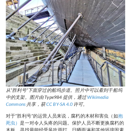
从“胜利号”下面穿过的船坞步道。照片中可以看到干船坞
中的支架。图片由 Type984 提供，通过
Wikimedia
Commons
共享，获
CC BY-SA 4.0
许可。
对于“胜利号”的运营人员来说，腐朽的木材和害虫（如
抱
死虫）
是一对令人头疼的问题。保护人员不断更换腐朽的
木板，寻找最能经受风吹雨打、日晒雨淋和其他环境因素