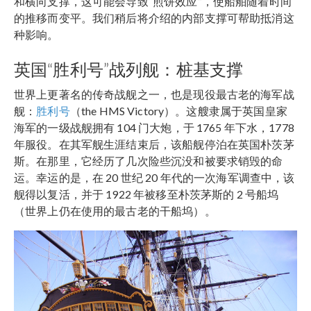
和横向支撑，这可能会导致“煎饼效应”，使船舶随着时间
的推移而变平。我们稍后将介绍的内部支撑可帮助抵消这
种影响。
英国“胜利号”战列舰：桩基支撑
世界上更著名的传奇战舰之一，也是现役最古老的海军战
舰：
胜利号
（the HMS Victory）。这艘隶属于英国皇家
海军的一级战舰拥有 104 门大炮，于 1765 年下水，1778
年服役。在其军舰生涯结束后，该船舰停泊在英国朴茨茅
斯。在那里，它经历了几次险些沉没和被要求销毁的命
运。幸运的是，在 20 世纪 20 年代的一次海军调查中，该
舰得以复活，并于 1922 年被移至朴茨茅斯的 2 号船坞
（世界上仍在使用的最古老的干船坞）。