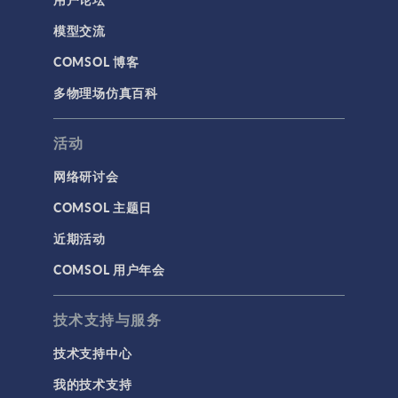
通用
模型交流
API
COMSOL 博客
代理模型
多物理场仿真百科
仿真 App
优化
活动
几何
网络研讨会
基于方程建模
COMSOL 主题日
安装与许可证管理
近期活动
建模工具和定义
COMSOL 用户年会
材料
物理场接口
技术支持与服务
用户界面
技术支持中心
研究与求解器
我的技术支持
简介