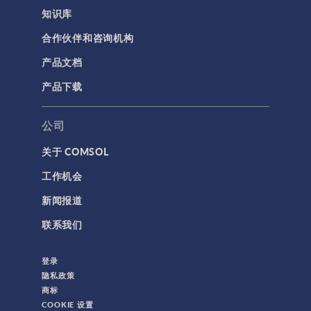
知识库
结果与可视化
合作伙伴和咨询机构
网格
产品文档
集群计算和云计算
产品下载
标记
公司
关于 COMSOL
3D 打印
工作机会
AC/DC 模块
新闻报道
App 开发器简介视频
联系我们
CFD 模块
MEMS 模块
登录
RF 模块
隐私政策
商标
不确定性量化模块
COOKIE 设置