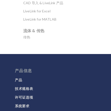
CAD 导入 & LiveLink 产品
LiveLink for Excel
LiveLink for MATLAB
流体 & 传热
传热
分子流
多孔介质流动
微流体
流体流动颗粒跟踪
产品信息
计算流体力学 (CFD)
产品
技术规格表
电磁学
RF 与微波工程
许可证选项
低频电磁学
系统要求