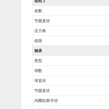
齿轮 2
齿数
节圆直径
压力角
齿隙
轴承
类型
球数
球直径
节圆直径
内圈轮廓半径