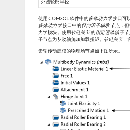
外圈轮廓半径
使用 COMSOL 软件中的
多体动力学
接口可
多体动力学
接口中的
径向滚子轴承
节点，但需要
力学模块。使用
铰链关节
的
指定运动轴
子节
子节点为从动轴施加加载扭矩。
铰链关节
上
齿轮传动建模的物理场节点如下图所示。