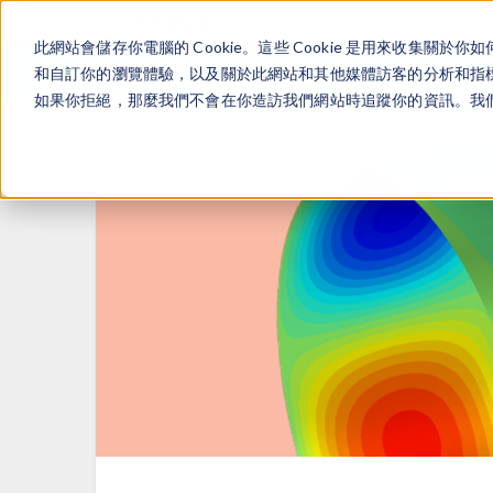
此網站會儲存你電腦的 Cookie。這些 Cookie 是用來收集
和自訂你的瀏覽體驗，以及關於此網站和其他媒體訪客的分析和指標。
如果你拒絕，那麼我們不會在你造訪我們網站時追蹤你的資訊。我們會