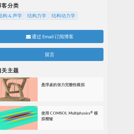
博客分类
结构 & 声学
结构力学
结构动力学
通过 Email 订阅博客
留言
相关主题
悬浮桌的张力完整性模拟
使用 COMSOL Multiphysics
模
®
拟褶皱