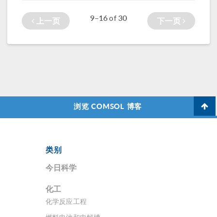
几何后，可以简化
义不规则形状，来
则形状的表面。这
9–16
30
of
上一页
下一页
几何创建，提供方
代替创建几何对
种方法最适合高度
便使用的、具有多
象。
（或高程）是 x 和 y
个参数的零件，用
坐标函数的数据。
于定制零件的形状
或尺寸。 几何零件
示例：多体动力学
模块零件库中的斜
齿轮零件。 被添加
浏览 COMSOL 博客
为几何零件（直接
在模型中创建或从
零件库中获取）
后，这些图像将成
类别
为可用的几何中的
零件实例，看起来
今日科学
就像任何其他几何
特征一样，成为仿
化工
真中定义完整几何
化学反应工程
的几何序列的一部
分。在几何实例的