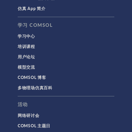
其添加为零件实例
仿真 App 简介
声学与振动
时，这些输入参数
就可以供零件用户
岩土力学
学习 COMSOL
使用。此外，您还
材料模型
可以添加一个 局部
学习中心
参数 子节点来定义
结构力学
在组件中局部使用
培训课程
结构动力学
的其他参数，这些
用户论坛
参数不需要用户指
通用
定。 使用零件库中
模型交流
API
的几何零件
COMSOL 零件库中
COMSOL 博客
代理模型
提供的几何零件
多物理场仿真百科
仿真 App
COMSOL Multiphysics®
软件及其一些附加
优化
产品（模块）中均
活动
几何
带有零件库，其中
网络研讨会
包含许多在每个模
基于方程建模
块的应用领域中常
COMSOL 主题日
安装与许可证管理
见并且有用的几何