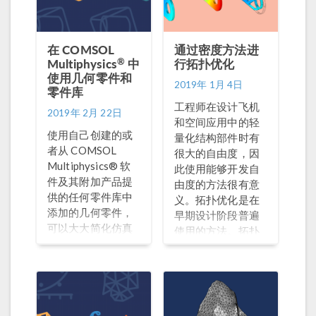
在 COMSOL
通过密度方法进
®
Multiphysics
中
行拓扑优化
使用几何零件和
2019年 1月 4日
零件库
工程师在设计飞机
2019年 2月 22日
和空间应用中的轻
使用自己创建的或
量化结构部件时有
者从 COMSOL
很大的自由度，因
Multiphysics® 软
此使用能够开发自
件及其附加产品提
由度的方法很有意
供的任何零件库中
义。拓扑优化是在
添加的几何零件，
早期设计阶段普遍
可以大大简化仿真
使用的方法。拓扑
过程中复杂几何结
优化方法通常需要
构的构建。本篇博
进行正则化和特殊
客，我们将向您介
的插值函数才能获
绍如何添加和使用
得有意义的设计，
几何零件，以及创
这对于新手和有经