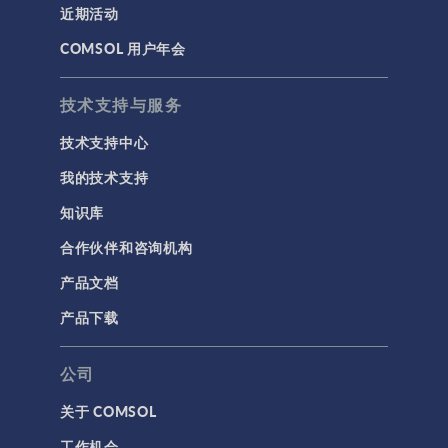
零件：
近期活动
建模工具和定义
COMSOL Multiphysics®
COMSOL 用户年会
材料
软件： 带壁的直管
和弯管（环形）
物理场接口
AC/DC 模块： 多匝
技术支持与服务
用户界面
线圈 单导体线圈 磁
技术支持中心
芯 传热模块： 各种
研究与求解器
各样的散热器 微流
我的技术支持
简介
体模块： 各种微流
体通道 搅拌器模
知识库
结果与可视化
块： 各种类型的叶
合作伙伴和咨询机构
网格
轮 轴 釜 多体动力学
模块： 外齿轮和内
产品文档
集群计算和云计算
齿轮 齿条 射线光学
产品下载
模块： 各种类型的
标记
透镜 反射镜 棱镜 分
束器 反光镜 RF 模
公司
块： 各种类型的连
接器 表面贴装器件
关于 COMSOL
3D 打印
波导 […]
工作机会