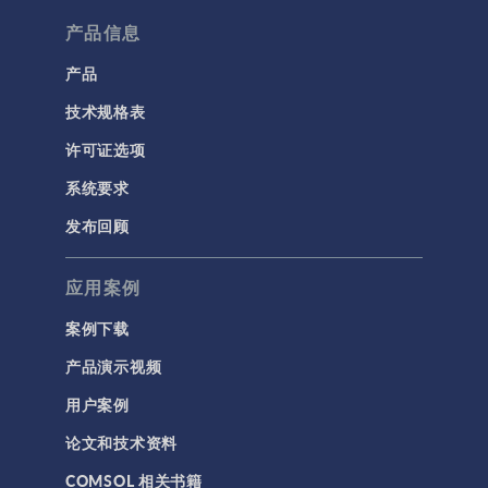
他几何工具。对于
更高级的零件，还
流体流动颗粒跟踪
产品信息
可以添加 If、Else
计算流体力学 (CFD)
产品
If、Else 和 End If
节点来使用编程，
技术规格表
电磁学
例如，使用一些参
RF 与微波工程
许可证选项
数来控制零件的某
些方面。此外，您
低频电磁学
系统要求
还可以添加 参数检
半导体器件
查 节点来发现错
发布回顾
误，例如用户输入
射线光学
的参数值超出了实
应用案例
带电粒子追踪
际零件的范围。还
可以定义几何零件
波动光学
案例下载
的 1D、2D 和 3D
等离子体物理
几何结构。 对于参
产品演示视频
数化，您可以直接
用户案例
科学新闻
在主要 零件 节点的
设置窗口 中为几何
论文和技术资料
结构 & 声学
零件添加输入参
COMSOL 相关书籍
数。当零件用户将
MEMS & 压电器件