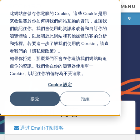
MENU
此網站會儲存你電腦的 Cookie。這些 Cookie 是用
登录
咨询与购买
來收集關於你如何與我們網站互動的資訊，並讓我
們能記住你。我們會使用此資訊來改善和自訂你的
瀏覽體驗，以及關於此網站和其他媒體訪客的分析
和指標。若要進一步了解我們使用的 Cookie，請查
看我們的《隱私權政策》。
如果你拒絕，那麼我們不會在你造訪我們網站時追
蹤你的資訊。我們會在你的瀏覽器使用單一
Cookie，以記住你的偏好為不受追蹤。
Cookie 設定
接受
拒絕
COMSOL 博客
通过 Email 订阅博客