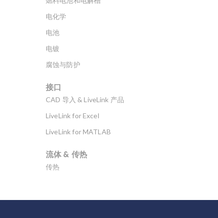
燃料电池和电解槽
设置 窗口中，通过
电化学
指定 输入参数 的值
来定义零件实例的
电池
形状、尺寸和位
电镀
置，这些参数用于
定义几何零件以及
腐蚀与防护
实例零件的位置和
方向(相对于全局坐
接口
标系或用户定义的
CAD 导入 & LiveLink 产品
工作平面)。 在模型
开发器的 全局定义
LiveLink for Excel
下创建几何零件
LiveLink for MATLAB
时，可以访问用于
定义模型组件几何
流体 & 传热
形状的几何序列中
提供的同一个 CAD
传热
特征：所有几何体
分子流
素；带有相关拉
伸、旋转和扫描的
多孔介质流动
工作平面；以及其
微流体