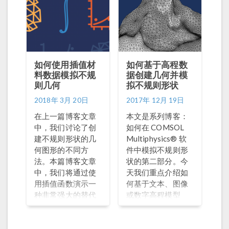
建用户定义的零件
验的仿真用户而言
库。 几何零件和零
都比较困难。
件实例 COMSOL中
有许多称之为 几何
体素 的 CAD 工
具，用于创建几何
如何使用插值材
如何基于高程数
零件，这些几何体
料数据模拟不规
据创建几何并模
素是一些基本的几
则几何
拟不规则形状
何形状，例如块、
2018年 3月 20日
2017年 12月 19日
圆锥、圆柱、球
体、棱锥和圆环等
在上一篇博客文章
本文是系列博客：
三维几何。您可以
中，我们讨论了创
如何在 COMSOL
将这些几何体素组
建不规则形状的几
Multiphysics® 软
合起来形成更复杂
何图形的不同方
件中模拟不规则形
的几何结构用于仿
法。本篇博客文章
状的第二部分。今
真。 几何零件 提供
中，我们将通过使
天我们重点介绍如
了一种重现和参数
用插值函数演示一
何基于文本、图像
化这类复杂几何图
种非常强大的替代
或数字高程模型
形的方法。当这些
建模方法：利用拟
（DEM）文件等以
图形被添加为
研究对象材料属性
各种格式存储的高
COMSOL Multiphysics®
的空间变化间接定
程数据，创建不规