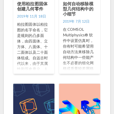
使用柏拉图固体
如何自动移除模
创建几何零件
型几何结构中的
小细节
2019年 11月 18日
2019年 7月 12日
柏拉图固体以柏拉
在 COMSOL
图的名字命名，它
Multiphysics® 软
是规则的凸多面
件中设置仿真时，
体，由四面体、立
你有时可能希望用
方体、八面体、十
自动方法来移除几
二面体以及二十面
何结构中一些能产
体组成。自远古时
生不必要的细化网
代以来，由于其属
格或质量较差网格
性和历史意义，人
的细节。
们对著名的柏拉图
固体进行了研究。