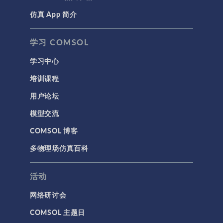
仿真 App 简介
声学与振动
岩土力学
学习 COMSOL
材料模型
学习中心
结构力学
培训课程
结构动力学
用户论坛
通用
模型交流
API
COMSOL 博客
代理模型
多物理场仿真百科
仿真 App
优化
活动
几何
网络研讨会
基于方程建模
COMSOL 主题日
安装与许可证管理