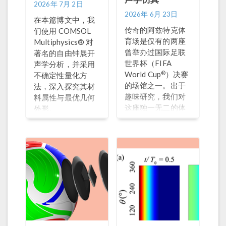
2026年 7月 2日
2026年 6月 23日
在本篇博文中，我
传奇的阿兹特克体
们使用 COMSOL
育场是仅有的两座
Multiphysics® 对
曾举办过国际足联
著名的自由钟展开
世界杯（FIFA
声学分析，并采用
®
World Cup
）决赛
不确定性量化方
的场馆之一。出于
法，深入探究其材
趣味研究，我们对
料属性与最优几何
这座独一无二的体
外形。
育场的声学特性进
行了仿真分析。