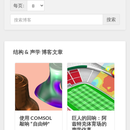
每页:
搜索
结构 & 声学 博客文章
使用 COMSOL
巨人的回响：阿
敲响 “自由钟”
兹特克体育场的
声学仿真