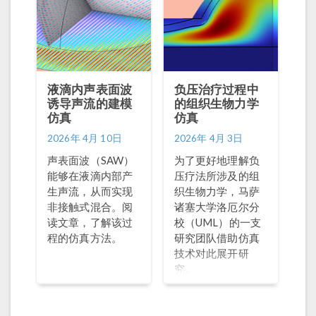
液滴内声表面波
负压治疗过程中
诱导声流的建模
的组织生物力学
仿真
仿真
2026年 4月 10日
2026年 4月 3日
声表面波（SAW）
为了更好地理解负
能够在液滴内部产
压疗法所涉及的组
生声流，从而实现
织生物力学，马萨
非接触式混合。阅
诸塞大学洛厄尔分
读文章，了解该过
校（UML）的一支
程的仿真方法。
研究团队借助仿真
技术对此展开研
究。