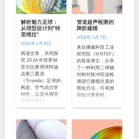
解析魅力足球：
管道超声检测的
从球型设计到“特
降阶建模
里维拉”
2026年 5月 7日
2026年 6月 8日
来自挪威科技工业
阅读文章，共同探
研究院（SINTEF）
究 2026 年世界杯
的客座博主，分享
官方比赛用球阿迪
了一种利用二维轴
达斯三重浪
对称对脉冲回波检
（Trionda）足球的
测进行建模仿真的
构造、空气动力学
简化方法，可有效
特性，以及外脚背
缩短计算耗时。
高弧线射门
（Trivelas）这项独
特技术。