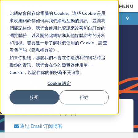
MENU
此網站會儲存你電腦的 Cookie。這些 Cookie 是用
登录
咨询与购买
來收集關於你如何與我們網站互動的資訊，並讓我
們能記住你。我們會使用此資訊來改善和自訂你的
瀏覽體驗，以及關於此網站和其他媒體訪客的分析
和指標。若要進一步了解我們使用的 Cookie，請查
看我們的《隱私權政策》。
如果你拒絕，那麼我們不會在你造訪我們網站時追
蹤你的資訊。我們會在你的瀏覽器使用單一
Cookie，以記住你的偏好為不受追蹤。
Cookie 設定
接受
拒絕
COMSOL 博客
通过 Email 订阅博客