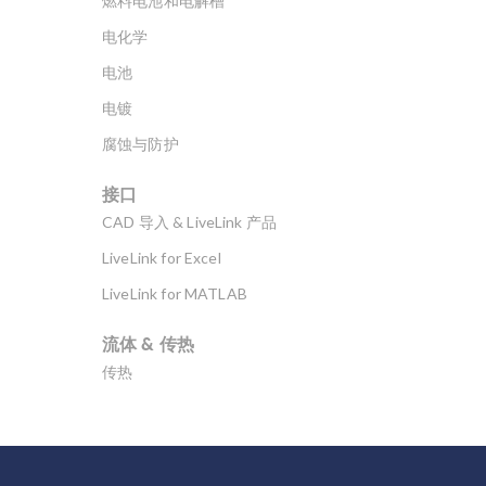
燃料电池和电解槽
电化学
电池
电镀
腐蚀与防护
接口
CAD 导入 & LiveLink 产品
LiveLink for Excel
LiveLink for MATLAB
流体 & 传热
传热
分子流
多孔介质流动
微流体