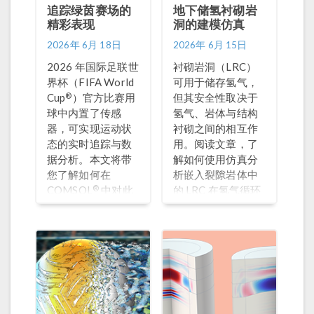
追踪绿茵赛场的
地下储氢衬砌岩
精彩表现
洞的建模仿真
2026年 6月 18日
2026年 6月 15日
2026 年国际足联世
衬砌岩洞（LRC）
界杯（FIFA World
可用于储存氢气，
®
Cup
）官方比赛用
但其安全性取决于
球中内置了传感
氢气、岩体与结构
器，可实现运动状
衬砌之间的相互作
态的实时追踪与数
用。阅读文章，了
据分析。本文将带
解如何使用仿真分
您了解如何在
析嵌入裂隙岩体中
®
COMSOL
中对此
的 LRC 在氢气循环
类传感器进行仿真
加压条件下的性能
分析。
表现。