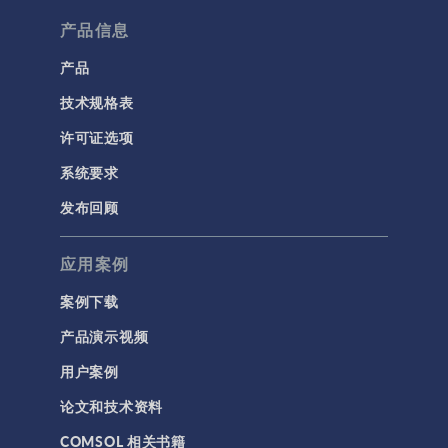
流体流动颗粒跟踪
产品信息
计算流体力学 (CFD)
产品
技术规格表
电磁学
RF 与微波工程
许可证选项
低频电磁学
系统要求
半导体器件
发布回顾
射线光学
应用案例
带电粒子追踪
波动光学
案例下载
等离子体物理
产品演示视频
用户案例
科学新闻
论文和技术资料
结构 & 声学
COMSOL 相关书籍
MEMS & 压电器件