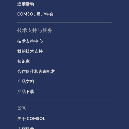
近期活动
建模工具和定义
COMSOL 用户年会
材料
物理场接口
技术支持与服务
用户界面
技术支持中心
研究与求解器
我的技术支持
简介
知识库
结果与可视化
合作伙伴和咨询机构
网格
产品文档
集群计算和云计算
产品下载
标记
公司
关于 COMSOL
3D 打印
工作机会