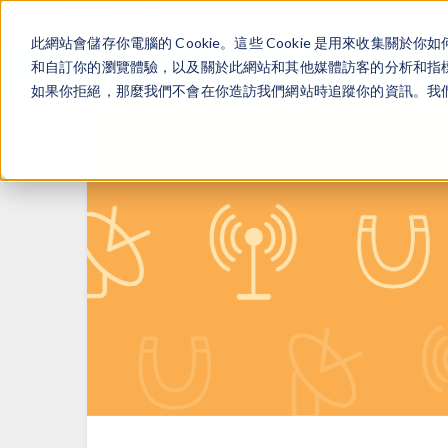
此網站會儲存你電腦的 Cookie。這些 Cookie 是用來收集
和自訂你的瀏覽體驗，以及關於此網站和其他媒體訪客的分析和指標。
如果你拒絕，那麼我們不會在你造訪我們網站時追蹤你的資訊。我們會