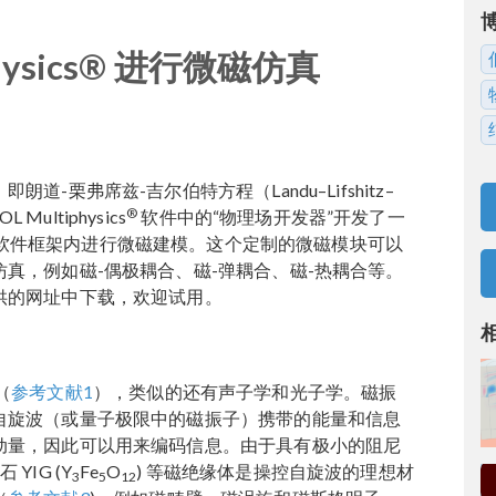
physics® 进行微磁仿真
-栗弗席兹-吉尔伯特方程（Landu–Lifshitz–
®
 Multiphysics
软件中的“物理场开发器”开发了一
软件框架内进行微磁建模。这个定制的微磁模块可以
真，例如磁-偶极耦合、磁-弹耦合、磁-热耦合等。
供的网址中下载，欢迎试用。
（
参考文献1
），类似的还有声子学和光子学。磁振
自旋波（或量子极限中的磁振子）携带的能量和信息
动量，因此可以用来编码信息。由于具有极小的阻尼
YIG (Y
Fe
O
) 等磁绝缘体是操控自旋波的理想材
3
5
12