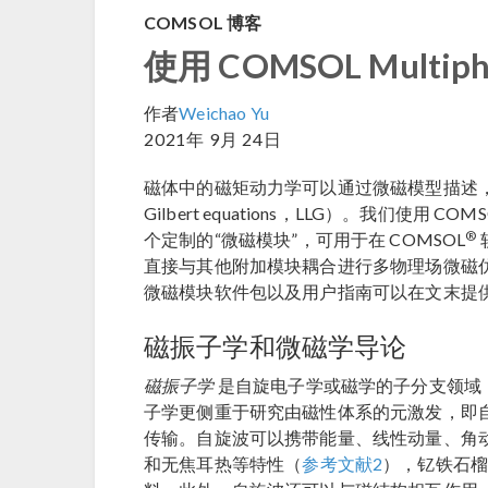
COMSOL 博客
使用 COMSOL Multi
作者
Weichao Yu
2021年 9月 24日
磁体中的磁矩动力学可以通过微磁模型描述，即朗道
Gilbert equations，LLG）。我们使用 COMSOL
®
个定制的“微磁模块”，可用于在 COMSOL
直接与其他附加模块耦合进行多物理场微磁仿
微磁模块软件包以及用户指南可以在文末提
磁振子学和微磁学导论
磁振子学
是自旋电子学或磁学的子分支领域
子学更侧重于研究由磁性体系的元激发，即
传输。自旋波可以携带能量、线性动量、角
和无焦耳热等特性（
参考文献2
），钇铁石榴石 