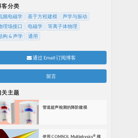
博客分类
低频电磁学
基于方程建模
声学与振动
物理场接口
电磁学
等离子体物理
结构 & 声学
通用
通过 Email 订阅博客
留言
相关主题
管道超声检测的降阶建模
使用 COMSOL Multiphysics
模
®