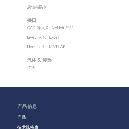
腐蚀与防护
接口
CAD 导入 & LiveLink 产品
LiveLink for Excel
LiveLink for MATLAB
流体 & 传热
传热
分子流
多孔介质流动
微流体
流体流动颗粒跟踪
产品信息
计算流体力学 (CFD)
产品
技术规格表
电磁学