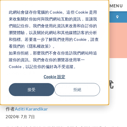
MENU
此網站會儲存你電腦的 Cookie。這些 Cookie 是用
登录
咨询与购买
來收集關於你如何與我們網站互動的資訊，並讓我
們能記住你。我們會使用此資訊來改善和自訂你的
瀏覽體驗，以及關於此網站和其他媒體訪客的分析
和指標。若要進一步了解我們使用的 Cookie，請查
看我們的《隱私權政策》。
如果你拒絕，那麼我們不會在你造訪我們網站時追
蹤你的資訊。我們會在你的瀏覽器使用單一
Cookie，以記住你的偏好為不受追蹤。
COMSOL 博客
Cookie 設定
模拟人耳道内的声学特征 优
接受
拒絕
化助听器和耳机设计
作者
Aditi Karandikar
2020年 7月 7日