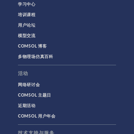
学习中心
结构力学
培训课程
结构动力学
用户论坛
通用
模型交流
API
COMSOL 博客
代理模型
多物理场仿真百科
仿真 App
优化
活动
几何
网络研讨会
基于方程建模
COMSOL 主题日
安装与许可证管理
近期活动
建模工具和定义
COMSOL 用户年会
材料
物理场接口
技术支持与服务