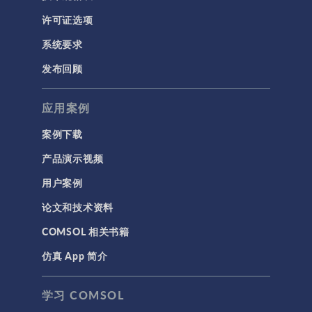
RF 与微波工程
许可证选项
低频电磁学
系统要求
半导体器件
发布回顾
射线光学
应用案例
带电粒子追踪
波动光学
案例下载
等离子体物理
产品演示视频
用户案例
科学新闻
论文和技术资料
结构 & 声学
COMSOL 相关书籍
MEMS & 压电器件
仿真 App 简介
声学与振动
岩土力学
学习 COMSOL
材料模型