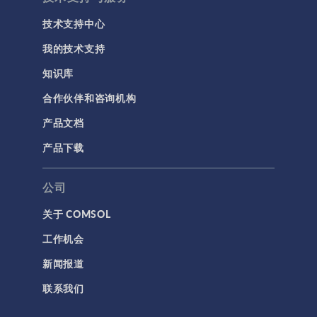
用户界面
技术支持中心
研究与求解器
我的技术支持
简介
知识库
结果与可视化
合作伙伴和咨询机构
网格
产品文档
集群计算和云计算
产品下载
标记
公司
关于 COMSOL
3D 打印
工作机会
AC/DC 模块
新闻报道
App 开发器简介视频
联系我们
CFD 模块
MEMS 模块