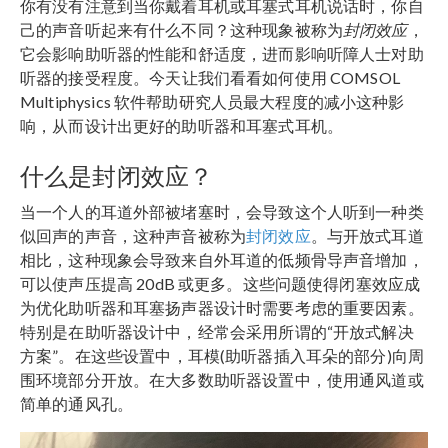
你有没有注意到当你戴着耳机或耳塞式耳机说话时，你自
己的声音听起来有什么不同？这种现象被称为
封闭效应
，
它会影响助听器的性能和舒适度，进而影响听障人士对助
听器的接受程度。
今天让我们看看如何使用 COMSOL
Multiphysics 软件帮助研究人员最大程度的减小这种影
响，从而设计出更好的助听器和耳塞式耳机。
什么是封闭效应？
当一个人的耳道外部被堵塞时，会导致这个人听到一种类
似回声的声音，这种声音被称为
封闭效应
。与开放式耳道
相比，这种现象会导致来自外耳道的低频骨导声音增加，
可以使声压提高 20dB 或更多。这些问题使得闭塞效应成
为优化助听器和耳塞扬声器设计时需要考虑的重要因素。
特别是在助听器设计中，经常会采用所谓的“开放式解决
方案”。在这些设置中，耳模(助听器插入耳朵的部分)向周
围环境部分开放。在大多数助听器设置中，使用通风道或
简单的通风孔。