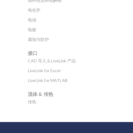
燃料电池和电解槽
电化学
电池
电镀
腐蚀与防护
接口
CAD 导入 & LiveLink 产品
LiveLink for Excel
LiveLink for MATLAB
流体 & 传热
传热
分子流
多孔介质流动
微流体