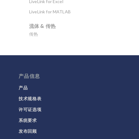
LiveLink for Excel
LiveLink for MATLAB
流体 & 传热
传热
分子流
多孔介质流动
微流体
产品信息
流体流动颗粒跟踪
计算流体力学 (CFD)
产品
技术规格表
电磁学
RF 与微波工程
许可证选项
低频电磁学
系统要求
半导体器件
发布回顾
射线光学