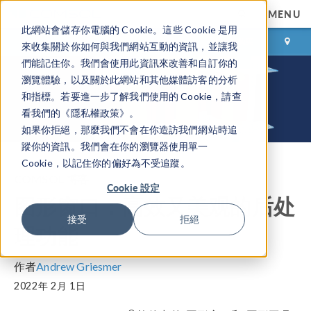
MENU
此網站會儲存你電腦的 Cookie。這些 Cookie 是用
登录
咨询与购买
來收集關於你如何與我們網站互動的資訊，並讓我
們能記住你。我們會使用此資訊來改善和自訂你的
瀏覽體驗，以及關於此網站和其他媒體訪客的分析
和指標。若要進一步了解我們使用的 Cookie，請查
看我們的《隱私權政策》。
如果你拒絕，那麼我們不會在你造訪我們網站時追
蹤你的資訊。我們會在你的瀏覽器使用單一
Cookie，以記住你的偏好為不受追蹤。
COMSOL 博客
Cookie 設定
图形窗口：高效又美观的后处
接受
拒絕
理功能
作者
Andrew Griesmer
2022年 2月 1日