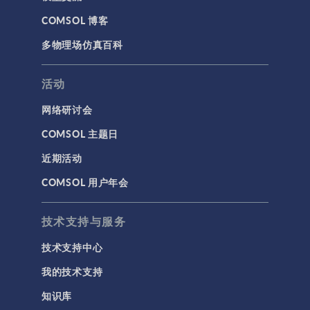
API
COMSOL 博客
代理模型
多物理场仿真百科
仿真 App
优化
活动
几何
网络研讨会
基于方程建模
COMSOL 主题日
安装与许可证管理
近期活动
建模工具和定义
COMSOL 用户年会
材料
物理场接口
技术支持与服务
用户界面
技术支持中心
研究与求解器
我的技术支持
简介
知识库
结果与可视化