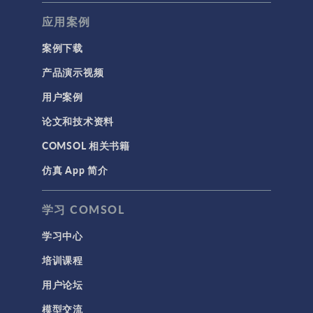
应用案例
带电粒子追踪
波动光学
案例下载
等离子体物理
产品演示视频
用户案例
科学新闻
论文和技术资料
结构 & 声学
COMSOL 相关书籍
MEMS & 压电器件
仿真 App 简介
声学与振动
岩土力学
学习 COMSOL
材料模型
学习中心
结构力学
培训课程
结构动力学
用户论坛
通用
模型交流