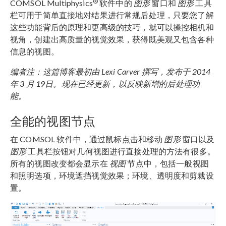
®
COMSOL Multiphysics
软件中的
图形
窗口和
图形
工具
栏可用于简单直接地对结果进行常规后处理，只要您了解
这些功能背后的原理和更高级的技巧，就可以操控相机和
视角，创建出高质量的视觉效果，获得既美观又包含各种
信息的视图。
编者注：这篇博客最初由
Lexi Carver
撰写，发布于
2014
年
3
月
19
日。现在已经更新，以反映新增的后处理功
能。
全能的视图节点
在 COMSOL 软件中，通过鼠标点击和移动
图形
窗口以及
图形
工具栏按钮对几何视图进行直接处理的方法有很多。
所有的视图改变都会显示在
视图
节点中，包括一般视图
和照明选项，环境遮挡视觉效果；环境、透明度和剪裁设
置。