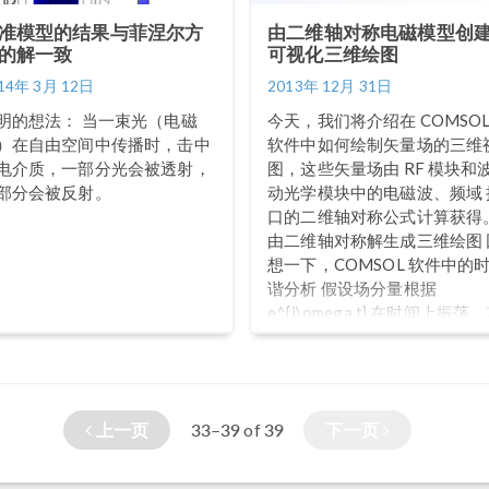
准模型的结果与菲涅尔方
由二维轴对称电磁模型创
的解一致
可视化三维绘图
14年 3月 12日
2013年 12月 31日
明的想法： 当一束光（电磁
今天，我们将介绍在 COMSO
）在自由空间中传播时，击中
软件中如何绘制矢量场的三维
电介质，一部分光会被透射，
图，这些矢量场由 RF 模块和
部分会被反射。
动光学模块中的电磁波、频域 
口的二维轴对称公式计算获得
由二维轴对称解生成三维绘图 
想一下，COMSOL 软件中的
谐分析 假设场分量根据
e^{j\omega t} 在时间上振荡
中 \omega 是角频率。在二维
对称公式中，电场的角度依赖
由 e^{-j m \phi} 计算，其中 m 
用户指定的整数。由时间和角
上一页
33–39
39
下一页
of
的相关性 e^{j(\omega t-m
\phi)}，可知电场围绕 Z 轴 旋
转。我们的目标是由具有这种