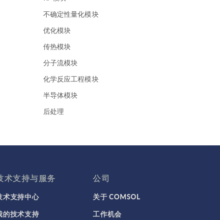
并可
表
不确定性量化模块
个
优化模块
在
截
传热模块
究
分子流模块
制
为
化学反应工程模块
。
半导体模块
的
使
后处理
三
地下水流模块
为
地热能系列
的行
声学模块
是
m
复合材料模块
技术支持与服务
公司
分
多体动力学模块
技术支持中心
关于 COMSOL
内
多孔介质流模块
我的技术支持
工作机会