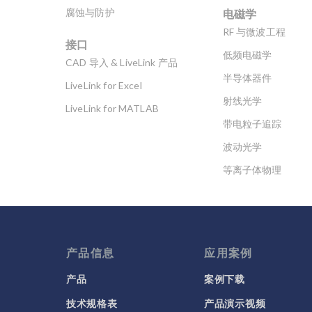
电磁学
腐蚀与防护
RF 与微波工程
接口
低频电磁学
CAD 导入 & LiveLink 产品
半导体器件
LiveLink for Excel
射线光学
LiveLink for MATLAB
带电粒子追踪
波动光学
等离子体物理
科学新闻
产品信息
应用案例
产品
案例下载
技术规格表
产品演示视频