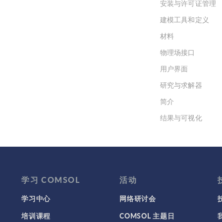
变量名被设置为“rev1phi”，
安装与许可证管理
用于下文中的绘图和导出值的
建模工具和定义
达式中。 如下图所示，考虑一
带矩形截面的轴对称谐振腔。
材料
二维轴对称公式中仅模拟矩形
物理场接口
面。 我们可以使用特征频率研
计算谐振模式。假设我们想绘
用户界面
m = 1 模式的场量。下图左侧
研究与求解器
在 rz 平面 绘制出的电场大小
我们还可以在将空腔一分为二
简介
表面上绘制电场的大小，这是
结果与可视化
用 xy 平面 上的“emw.normE”
维切面图绘制的，平面数被设
网格
1。右下图中绘制了电场的大
集群计算和云计算
小。由于场是围绕 Z 轴 旋转
波，因此它是轴对称的，这也
因为它遵循 | e^{j(\omega t – 
学习 COMSOL
活动
\phi)} | = 1。 绘制电场的径向
学习中心
网络研讨会
量 现在，我们来绘制空腔平面
电场径向分量的实部。具体来
培训课程
COMSOL 主题日
说，我们将绘制 t=0 时的 Re {