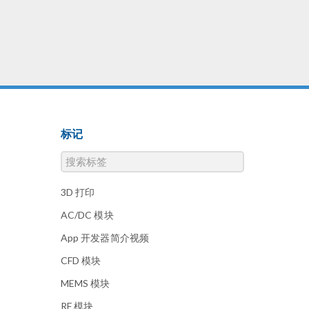
三
创
称
名
节
维
绘
标记
”
在
为
3D 打印
二
AC/DC 模块
算
App 开发器简介视频
可
CFD 模块
选
坐
MEMS 模块
角度
RF 模块