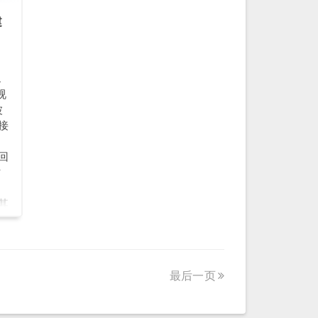
建
L
视
波
接
。
回
时
，其
轴
性
是
度
最后一页
角