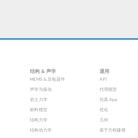
度依赖性的二维轴对称解创建
维绘图。 使用二维旋转数据集
建三维绘图 在计算出二维轴对
问题的解之后，COMSOL
Multiphysics 会自动生成一个
为“二维旋转”的位于“数据集”
点下的二维数据集，如下图所
示。 旋转数据集可用于绘制三
视图。由于我们绘制的是三维
图，因此将完成一次从 0° 到
结构 & 声学
通用
360° 的完整旋转。“二维旋转1
的设置如下所示。可以看到，
MEMS & 压电器件
API
“旋转层”下，起始角度被设置
声学与振动
代理模型
0，旋转角度被设置为 360。 
维轴对称计算中的平面坐标为
岩土力学
仿真 App
(r,z)。由于角度 \phi 不属于计
材料模型
优化
域，因此没有被定义。不过，
以通过选中“定义变量”旁的复
结构力学
几何
框将它添加为三维数据集中的
结构动力学
基于方程建模
标。“二维旋转1”数据集中的