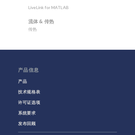
LiveLink for MATLAB
流体 & 传热
传热
分子流
多孔介质流动
微流体
产品信息
流体流动颗粒跟踪
计算流体力学 (CFD)
产品
技术规格表
电磁学
RF 与微波工程
许可证选项
低频电磁学
系统要求
半导体器件
发布回顾
射线光学