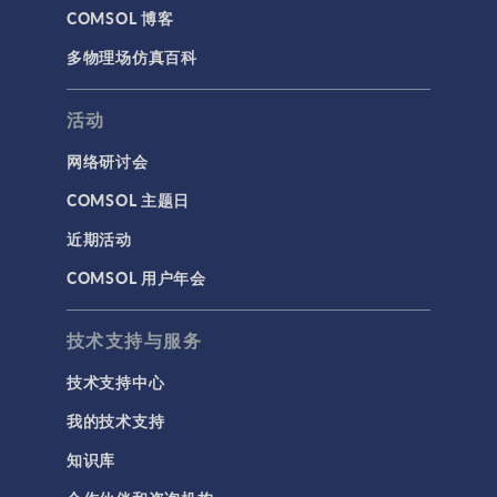
COMSOL 博客
代理模型
多物理场仿真百科
仿真 App
优化
活动
几何
网络研讨会
基于方程建模
COMSOL 主题日
安装与许可证管理
近期活动
建模工具和定义
COMSOL 用户年会
材料
物理场接口
技术支持与服务
用户界面
技术支持中心
研究与求解器
我的技术支持
简介
知识库
结果与可视化