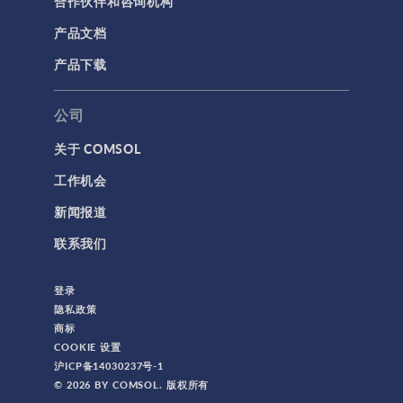
合作伙伴和咨询机构
网格
产品文档
集群计算和云计算
产品下载
标记
公司
关于 COMSOL
3D 打印
工作机会
AC/DC 模块
新闻报道
App 开发器简介视频
联系我们
CFD 模块
MEMS 模块
登录
RF 模块
隐私政策
商标
不确定性量化模块
COOKIE 设置
优化模块
沪ICP备14030237号-1
© 2026 BY COMSOL. 版权所有
传热模块