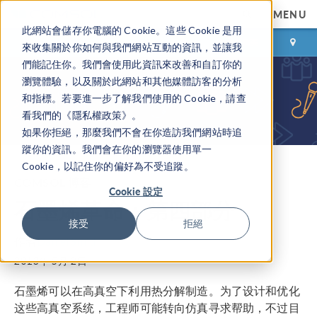
MENU
此網站會儲存你電腦的 Cookie。這些 Cookie 是用
登录
咨询与购买
來收集關於你如何與我們網站互動的資訊，並讓我
們能記住你。我們會使用此資訊來改善和自訂你的
瀏覽體驗，以及關於此網站和其他媒體訪客的分析
和指標。若要進一步了解我們使用的 Cookie，請查
看我們的《隱私權政策》。
如果你拒絕，那麼我們不會在你造訪我們網站時追
蹤你的資訊。我們會在你的瀏覽器使用單一
Cookie，以記住你的偏好為不受追蹤。
COMSOL 博客
Cookie 設定
石墨烯革命：第四部分
接受
拒絕
作者
Daniel Smith
2013年 5月 2日
石墨烯可以在高真空下利用热分解制造。为了设计和优化
这些高真空系统，工程师可能转向仿真寻求帮助，不过目