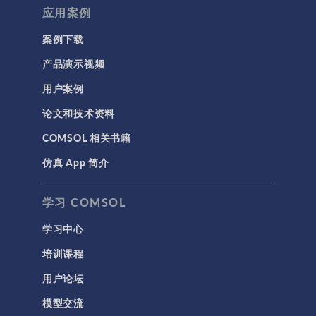
应用案例
带电粒子追踪
波动光学
案例下载
等离子体物理
产品演示视频
用户案例
科学新闻
论文和技术资料
结构 & 声学
COMSOL 相关书籍
MEMS & 压电器件
仿真 App 简介
声学与振动
岩土力学
学习 COMSOL
材料模型
学习中心
结构力学
培训课程
结构动力学
用户论坛
通用
模型交流
API