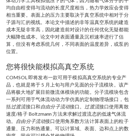
体动力学工具模拟低压下的气体，因为随着气体分子的平
均自由程变得与流动的长度尺度相当，热力学效应会变得
相当重要。表面上的压力主要取决于真空系统中相对于分
子源与汇的视线。本论文中描述的非等温真空系统的建造
成本无疑非常高，因此建造前对设计的任何优化无疑都能
大幅降低成本。论文中对表面通量及沉积速率进行了估
算，但没有考虑系统几何，不同表面的温度差异，或泵的
位置。
您将很快能模拟高真空系统
COMSOL 即将发布一款可用于模拟高真空系统的专业产
品，也就是将于 5 月上旬与用户见面的分子流模块。该产
品将极大地扩展目前微流体模块的功能。分子流模块包含
一系列可用于气体流动动力学仿真的定制物理场接口，包
括
过渡流
接口和
自由分子流动
接口。
过渡流
接口使用离散
速度/格子 Boltzmann 方法来求解过渡流态的低速气体流
动。
自由分子流动
接口使用角系数方法计算表面上的粒子
通量、压力和热通量。可以计算域、表面、边和点上的数
密度，因此可以耦合其他物理场。