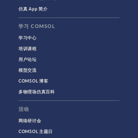
仿真 App 简介
声学与振动
岩土力学
学习 COMSOL
材料模型
学习中心
结构力学
培训课程
结构动力学
用户论坛
通用
模型交流
API
COMSOL 博客
代理模型
多物理场仿真百科
仿真 App
优化
活动
几何
网络研讨会
基于方程建模
COMSOL 主题日
安装与许可证管理