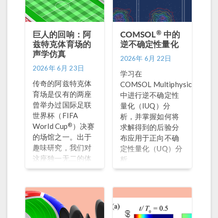
®
巨人的回响：阿
COMSOL
中的
兹特克体育场的
逆不确定性量化
声学仿真
2026年 6月 22日
2026年 6月 23日
学习在
传奇的阿兹特克体
®
COMSOL Multiphysics
育场是仅有的两座
中进行逆不确定性
曾举办过国际足联
量化（IUQ）分
世界杯（FIFA
析，并掌握如何将
®
World Cup
）决赛
求解得到的后验分
的场馆之一。出于
布应用于正向不确
趣味研究，我们对
定性量化（UQ）分
这座独一无二的体
析。
育场的声学特性进
行了仿真分析。