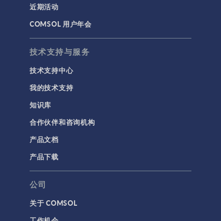
近期活动
建模工具和定义
COMSOL 用户年会
材料
物理场接口
技术支持与服务
用户界面
技术支持中心
研究与求解器
我的技术支持
简介
知识库
结果与可视化
合作伙伴和咨询机构
网格
产品文档
集群计算和云计算
产品下载
标记
公司
关于 COMSOL
3D 打印
工作机会