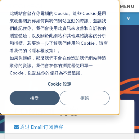
MENU
此網站會儲存你電腦的 Cookie。這些 Cookie 是用
登录
咨询与购买
來收集關於你如何與我們網站互動的資訊，並讓我
們能記住你。我們會使用此資訊來改善和自訂你的
瀏覽體驗，以及關於此網站和其他媒體訪客的分析
和指標。若要進一步了解我們使用的 Cookie，請查
看我們的《隱私權政策》。
如果你拒絕，那麼我們不會在你造訪我們網站時追
蹤你的資訊。我們會在你的瀏覽器使用單一
Cookie，以記住你的偏好為不受追蹤。
Cookie 設定
接受
拒絕
COMSOL 博客
通过 Email 订阅博客