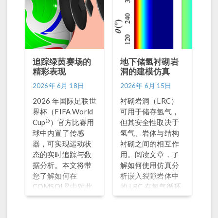
追踪绿茵赛场的
地下储氢衬砌岩
精彩表现
洞的建模仿真
2026年 6月 18日
2026年 6月 15日
2026 年国际足联世
衬砌岩洞（LRC）
界杯（FIFA World
可用于储存氢气，
®
Cup
）官方比赛用
但其安全性取决于
球中内置了传感
氢气、岩体与结构
器，可实现运动状
衬砌之间的相互作
态的实时追踪与数
用。阅读文章，了
据分析。本文将带
解如何使用仿真分
您了解如何在
析嵌入裂隙岩体中
®
COMSOL
中对此
的 LRC 在氢气循环
类传感器进行仿真
加压条件下的性能
分析。
表现。