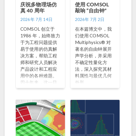
庆祝多物理场仿
使用 COMSOL
真 40 周年
敲响 “自由钟”
2026年 7月 14日
2026年 7月 2日
COMSOL 创立于
在本篇博文中，我
1986 年，始终致力
们使用 COMSOL
于为工程问题提供
Multiphysics® 对
易于使用的仿真解
著名的自由钟展开
决方案，帮助工程
声学分析，并采用
师和研究人员解决
不确定性量化方
产品设计和工程应
法，深入探究其材
用中的各种难题。
料属性与最优几何
四十年来，这一目
外形。
标始终不变。