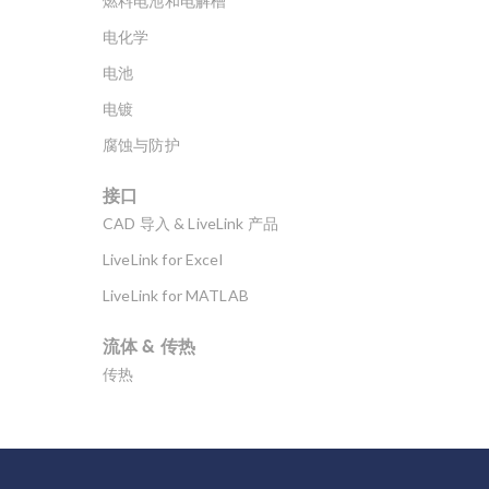
燃料电池和电解槽
电化学
电池
电镀
腐蚀与防护
接口
CAD 导入 & LiveLink 产品
LiveLink for Excel
LiveLink for MATLAB
流体 & 传热
传热
分子流
多孔介质流动
微流体