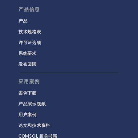
流体流动颗粒跟踪
产品信息
计算流体力学 (CFD)
产品
技术规格表
电磁学
RF 与微波工程
许可证选项
低频电磁学
系统要求
半导体器件
发布回顾
射线光学
应用案例
带电粒子追踪
波动光学
案例下载
等离子体物理
产品演示视频
用户案例
科学新闻
论文和技术资料
结构 & 声学
COMSOL 相关书籍
MEMS & 压电器件